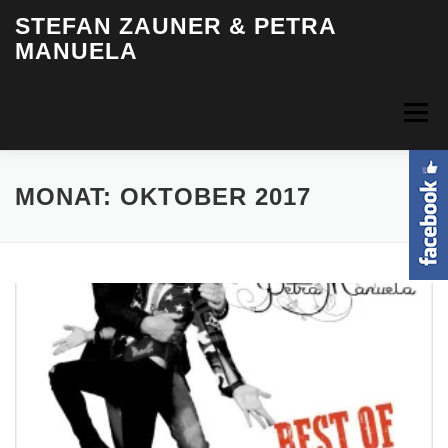
Zum
STEFAN ZAUNER & PETRA
Inhalt
MANUELA
springen
Menü
HOME
BIOGRAFIE
MUSIK
VIDEOS
FOTOS
MONAT:
OKTOBER 2017
TERMINE
INFO & KONTAKT
LOGIN