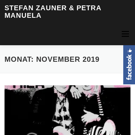
Zum
STEFAN ZAUNER & PETRA
Inhalt
MANUELA
springen
Menü
HOME
BIOGRAFIE
MUSIK
VIDEOS
FOTOS
MONAT:
NOVEMBER 2019
TERMINE
INFO & KONTAKT
LOGIN