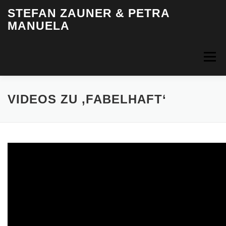
Zum
STEFAN ZAUNER & PETRA
Inhalt
MANUELA
springen
Menü
HOME
BIOGRAFIE
MUSIK
VIDEOS
FOTOS
VIDEOS ZU ‚FABELHAFT‘
TERMINE
INFO & KONTAKT
LOGIN