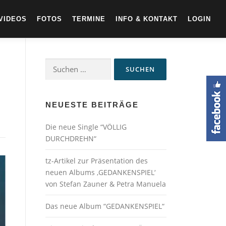
VIDEOS
FOTOS
TERMINE
INFO & KONTAKT
LOGIN
Suchen
nach:
NEUESTE BEITRÄGE
Die neue Single “VÖLLIG
DURCHDREHN“
tz-Artikel zur Präsentation des
neuen Albums ‚GEDANKENSPIEL‘
von Stefan Zauner & Petra Manuela
Das neue Album “GEDANKENSPIEL“