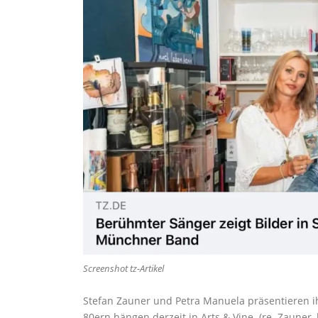
Screenshot tz-Artikel
Stefan Zauner und Petra Manuela präsentieren ih
80ern hängen derzeit in Arts & Vine. (re. Zauner