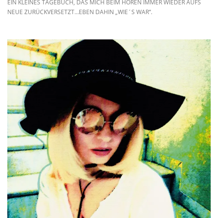
EIN KLEINES TAGEBUCH, DAS MICH BEIM HÖREN IMMER WIEDER AUFS
NEUE ZURÜCKVERSETZT…EBEN DAHIN „WIE´S WAR“.