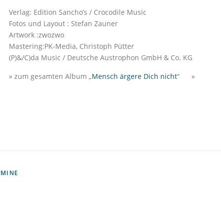
Verlag: Edition Sancho’s / Crocodile Music
Fotos und Layout : Stefan Zauner
Artwork :zwozwo
Mastering:PK-Media, Christoph Pütter
(P)&/C)da Music / Deutsche Austrophon GmbH & Co. KG
» zum gesamten Album „
Mensch ärgere Dich nicht
“ »
RMINE