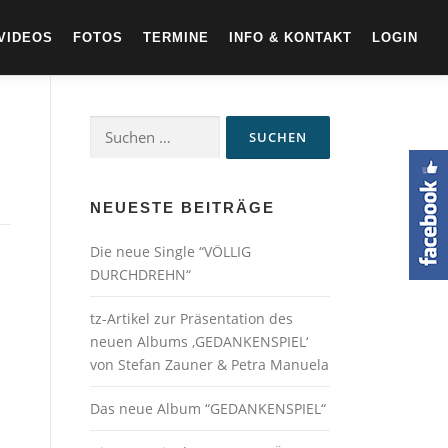
VIDEOS
FOTOS
TERMINE
INFO & KONTAKT
LOGIN
Suchen
nach:
NEUESTE BEITRÄGE
Die neue Single “VÖLLIG
DURCHDREHN“
tz-Artikel zur Präsentation des
neuen Albums ‚GEDANKENSPIEL‘
von Stefan Zauner & Petra Manuela
Das neue Album “GEDANKENSPIEL“