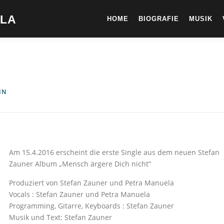
ELA
HOME
BIOGRAFIE
MUSIK
IN
Am 15.4.2016 erscheint die erste Single aus dem neuen Stefan
Zauner Album „Mensch ärgere Dich nicht“
Produziert von Stefan Zauner und Petra Manuela
Vocals : Stefan Zauner und Petra Manuela
Programming, Gitarre, Keyboards : Stefan Zauner
Musik und Text: Stefan Zauner