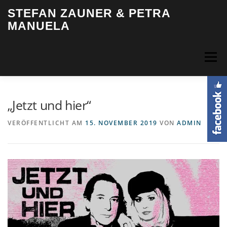
Zum
STEFAN ZAUNER & PETRA
Inhalt
MANUELA
springen
Menü
HOME
BIOGRAFIE
MUSIK
VIDEOS
FOTOS
„Jetzt und hier“
VERÖFFENTLICHT AM
15. NOVEMBER 2019
VON
ADMIN
TERMINE
INFO & KONTAKT
LOGIN