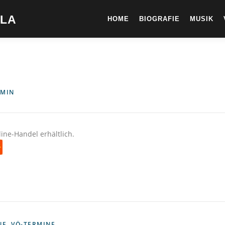
ELA
HOME
BIOGRAFIE
MUSIK
MIN
line-Handel erhältlich.
NE
,
VÖ-TERMINE