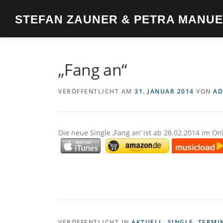
Zum
Inhalt
STEFAN ZAUNER & PETRA MANU
springen
„Fang an“
VERÖFFENTLICHT AM
31. JANUAR 2014
VON
AD
Die neue Single ‚Fang an‘ ist ab 28.02.2014 im On
VERÖFFENTLICHT IN
AKTUELL
,
SINGLE
,
TERMI