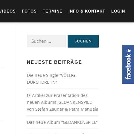
VIDEOS
FOTOS
TERMINE
INFO & KONTAKT
LOGIN
Suchen
nach:
NEUESTE BEITRÄGE
Die neue Single “VÖLLIG
DURCHDREHN“
tz-Artikel zur Präsentation des
neuen Albums ‚GEDANKENSPIEL‘
von Stefan Zauner & Petra Manuela
Das neue Album “GEDANKENSPIEL“