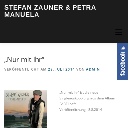
Zum
STEFAN ZAUNER & PETRA
Inhalt
MANUELA
springen
Menü
HOME
BIOGRAFIE
MUSIK
VIDEOS
FOTOS
„Nur mit Ihr“
VERÖFFENTLICHT AM
28. JULI 2014
VON
ADMIN
TERMINE
INFO & KONTAKT
LOGIN
„Nur mit Ihr“ ist die neue
Singleauskopplung aus dem Album
FABELhaft.
Veröffentlichung : 8.8.2014