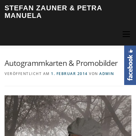
Zum
STEFAN ZAUNER & PETRA
Inhalt
MANUELA
springen
Menü
HOME
BIOGRAFIE
MUSIK
VIDEOS
FOTOS
Autogrammkarten & Promobilder
VERÖFFENTLICHT AM
1. FEBRUAR 2014
VON
ADMIN
TERMINE
INFO & KONTAKT
LOGIN