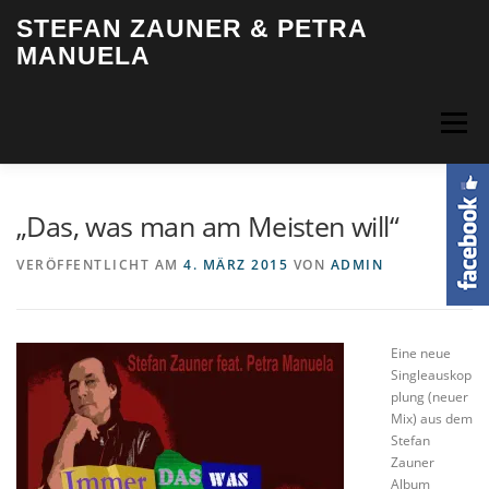
Zum
STEFAN ZAUNER & PETRA
Inhalt
MANUELA
springen
Menü
HOME
BIOGRAFIE
MUSIK
VIDEOS
FOTOS
„Das, was man am Meisten will“
VERÖFFENTLICHT AM
4. MÄRZ 2015
VON
ADMIN
TERMINE
INFO & KONTAKT
LOGIN
Eine neue
Singleauskop
plung (neuer
Mix) aus dem
Stefan
Zauner
Album