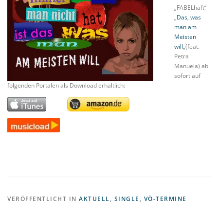
„FABELhaft“
„
Das, was
man am
Meisten
will
„(feat.
Petra
Manuela) ab
sofort auf
folgenden Portalen als Download erhältlich:
VERÖFFENTLICHT IN
AKTUELL
,
SINGLE
,
VÖ-TERMINE