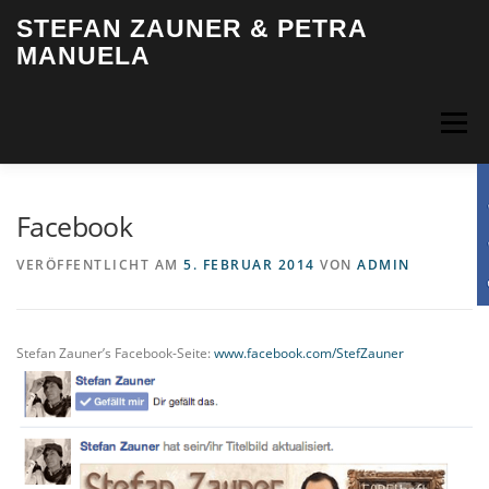
Zum
STEFAN ZAUNER & PETRA
Inhalt
MANUELA
springen
Menü
HOME
BIOGRAFIE
MUSIK
VIDEOS
FOTOS
Facebook
VERÖFFENTLICHT AM
5. FEBRUAR 2014
VON
ADMIN
TERMINE
INFO & KONTAKT
LOGIN
Stefan Zauner’s Facebook-Seite:
www.facebook.com/StefZauner