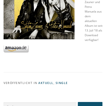
Zauner und
Petra
Manuela aus
dem
aktuellen
Album ist seit
13. Juli ’18 als
Download
verfügbar!
VERÖFFENTLICHT IN
AKTUELL
,
SINGLE
Suchen