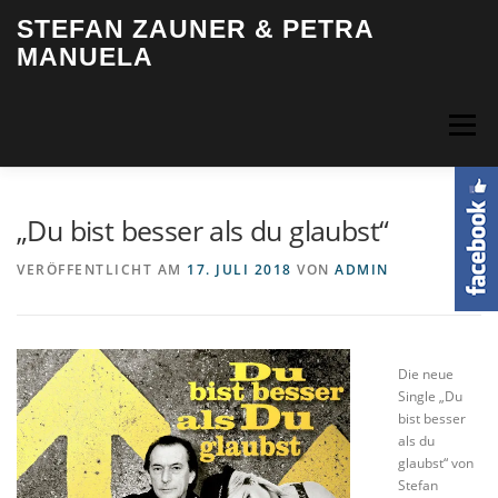
Zum
STEFAN ZAUNER & PETRA
Inhalt
MANUELA
springen
Menü
HOME
BIOGRAFIE
MUSIK
VIDEOS
FOTOS
„Du bist besser als du glaubst“
VERÖFFENTLICHT AM
17. JULI 2018
VON
ADMIN
TERMINE
INFO & KONTAKT
LOGIN
Die neue
Single „Du
bist besser
als du
glaubst“ von
Stefan