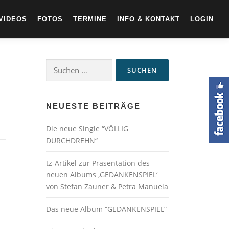
VIDEOS
FOTOS
TERMINE
INFO & KONTAKT
LOGIN
Suchen
nach:
NEUESTE BEITRÄGE
Die neue Single “VÖLLIG
DURCHDREHN“
tz-Artikel zur Präsentation des
neuen Albums ‚GEDANKENSPIEL‘
von Stefan Zauner & Petra Manuela
Das neue Album “GEDANKENSPIEL“