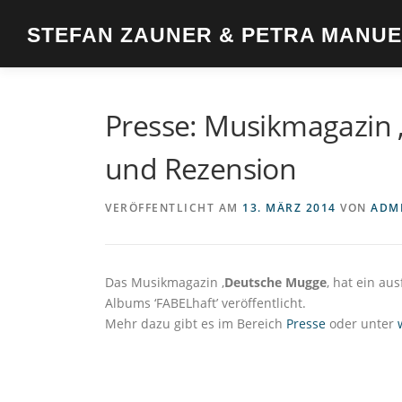
Zum
Inhalt
STEFAN ZAUNER & PETRA MANU
springen
Presse: Musikmagazin 
und Rezension
VERÖFFENTLICHT AM
13. MÄRZ 2014
VON
ADM
Das Musikmagazin ‚
Deutsche Mugge
‚ hat ein au
Albums ‘FABELhaft’ veröffentlicht.
Mehr dazu gibt es im Bereich
Presse
oder unter