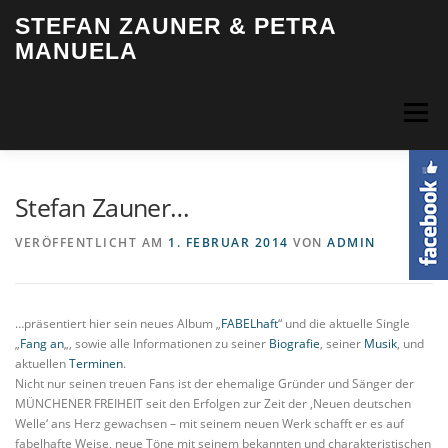
Zum
STEFAN ZAUNER & PETRA
Inhalt
MANUELA
springen
Menü
HOME
BIOGRAFIE
MUSIK
VIDEOS
FOTOS
Stefan Zauner…
VERÖFFENTLICHT AM
1. FEBRUAR 2014
VON
ADMIN
TERMINE
INFO & KONTAKT
LOGIN
…präsentiert hier sein neues Album „
FABELhaft
“ und die aktuelle Single
„
Fang an
„, sowie alle Informationen zu seiner
Biografie
, seiner
Musik
, und
aktuellen
Terminen
.
Nicht nur seinen treuen Fans ist der ehemalige Gründer und Sänger der
MÜNCHENER FREIHEIT seit den Erfolgen zur Zeit der ‚Neuen deutschen
Welle‘ ans Herz gewachsen – mit seinem neuen Werk schafft er es auf
fabelhafte Weise, neue Töne mit seinem bekannten und charakteristischen