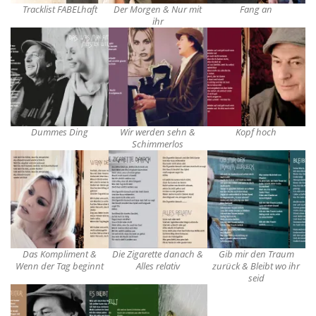
Tracklist FABELhaft
Der Morgen & Nur mit
Fang an
ihr
Dummes Ding
Wir werden sehn &
Kopf hoch
Schimmerlos
Das Kompliment &
Die Zigarette danach &
Gib mir den Traum
Wenn der Tag beginnt
Alles relativ
zurück & Bleibt wo ihr
seid