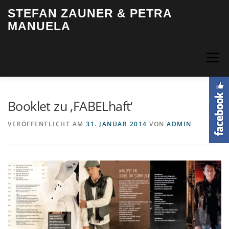
Zum
STEFAN ZAUNER & PETRA
Inhalt
MANUELA
springen
Menü
HOME
BIOGRAFIE
MUSIK
VIDEOS
FOTOS
Booklet zu ‚FABELhaft‘
VERÖFFENTLICHT AM
31. JANUAR 2014
VON
ADMIN
TERMINE
INFO & KONTAKT
LOGIN