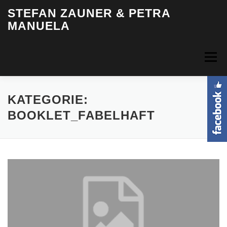
Zum
STEFAN ZAUNER & PETRA
Inhalt
MANUELA
springen
Menü
HOME
BIOGRAFIE
MUSIK
VIDEOS
FOTOS
KATEGORIE:
BOOKLET_FABELHAFT
TERMINE
INFO & KONTAKT
LOGIN