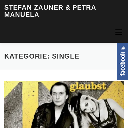
Zum
STEFAN ZAUNER & PETRA
Inhalt
MANUELA
springen
Menü
HOME
BIOGRAFIE
MUSIK
VIDEOS
FOTOS
KATEGORIE:
SINGLE
TERMINE
INFO & KONTAKT
LOGIN