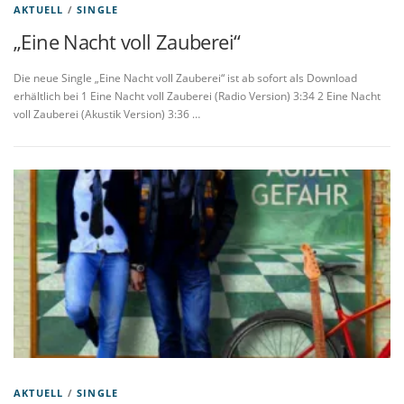
AKTUELL
/
SINGLE
„Eine Nacht voll Zauberei“
Die neue Single „Eine Nacht voll Zauberei“ ist ab sofort als Download
erhältlich bei 1 Eine Nacht voll Zauberei (Radio Version) 3:34 2 Eine Nacht
voll Zauberei (Akustik Version) 3:36 …
AKTUELL
/
SINGLE