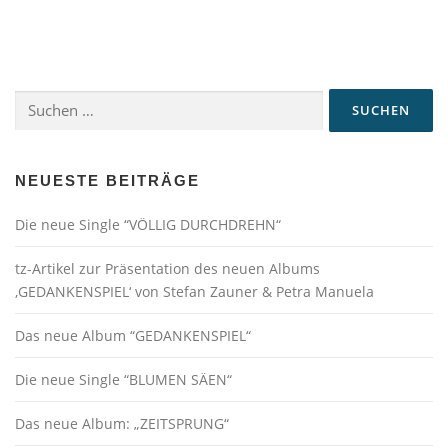
i
t
r
a
Suchen
g
nach:
s
n
a
NEUESTE BEITRÄGE
v
Die neue Single “VÖLLIG DURCHDREHN“
i
g
tz-Artikel zur Präsentation des neuen Albums
a
‚GEDANKENSPIEL‘ von Stefan Zauner & Petra Manuela
t
Das neue Album “GEDANKENSPIEL“
i
o
Die neue Single “BLUMEN SÄEN“
n
Das neue Album: „ZEITSPRUNG“