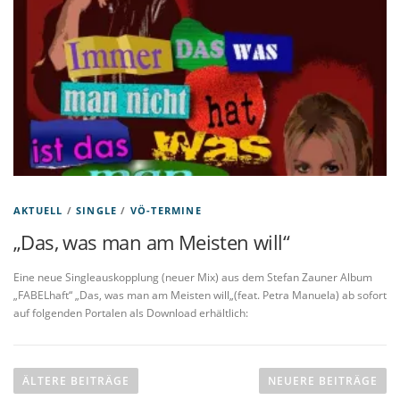
AKTUELL
/
SINGLE
/
VÖ-TERMINE
„Das, was man am Meisten will“
Eine neue Singleauskopplung (neuer Mix) aus dem Stefan Zauner Album
„FABELhaft“ „Das, was man am Meisten will„(feat. Petra Manuela) ab sofort
auf folgenden Portalen als Download erhältlich:
B
e
ÄLTERE BEITRÄGE
NEUERE BEITRÄGE