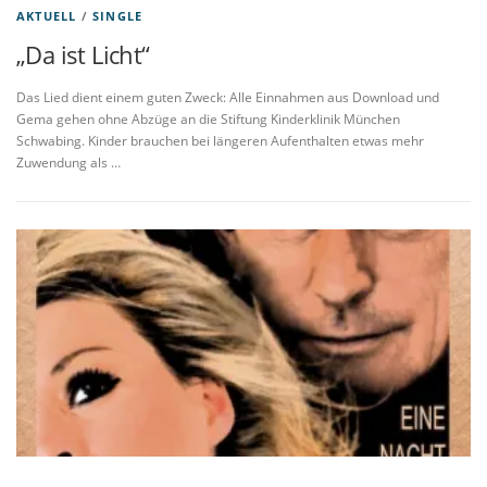
AKTUELL
/
SINGLE
„Da ist Licht“
Das Lied dient einem guten Zweck: Alle Einnahmen aus Download und
Gema gehen ohne Abzüge an die Stiftung Kinderklinik München
Schwabing. Kinder brauchen bei längeren Aufenthalten etwas mehr
Zuwendung als …